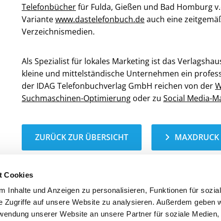
Telefonbücher
für Fulda, Gießen und Bad Homburg v.d
Variante
www.dastelefonbuch.de
auch eine zeitgemäß
Verzeichnismedien.
Als Spezialist für lokales Marketing ist das Verlagsh
kleine und mittelständische Unternehmen ein professi
der IDAG Telefonbuchverlag GmbH reichen von der
W
Suchmaschinen-Optimierung
oder zu
Social Media-M
ZURÜCK ZUR ÜBERSICHT
MAXDRUCK
t Cookies
 Inhalte und Anzeigen zu personalisieren, Funktionen für sozia
e Zugriffe auf unsere Website zu analysieren. Außerdem geben w
Kontakt
Öffnungszeiten
rwendung unserer Website an unsere Partner für soziale Medien