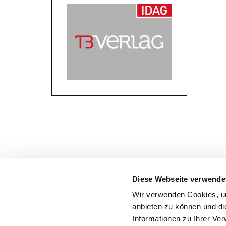
Diese Webseite verwende
Wir verwenden Cookies, um
anbieten zu können und di
Max Schmidt-Römhild GmbH & Co. KG
Informationen zu Ihrer Ve