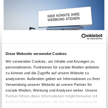
Diese Webseite verwendet Cookies
Wir verwenden Cookies, um Inhalte und Anzeigen zu
personalisieren, Funktionen für soziale Medien anbieten
DIE GROSSFLÄCHE (356 X 252 CM)
zu können und die Zugriffe auf unsere Website zu
analysieren. Außerdem geben wir Informationen zu Ihrer
Seit langem ein fester Bestandteil unserer Konsumwelt,
Verwendung unserer Website an unsere Partner für
ist die Großfläche (18/1 Plakat) der Klassiker der
soziale Medien, Werbung und Analysen weiter. Unsere
Außenwerbung. Bundesweit sind über 150.000
Partner führen diese Informationen möglicherweise mit
Standorte verfügbar.
weiteren Daten zusammen, die Sie ihnen bereitgestellt
haben oder die sie im Rahmen Ihrer Nutzung der Dienste