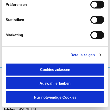
Präferenzen
Statistiken
Marketing
Details zeigen
Cookies zulassen
Max Schmidt-Römhild GmbH & Co. KG
Konrad-Adenauer-Str. 4
Auswahl erlauben
23558 Lübeck
Schleswig-Holstein
Nur notwendige Cookies
Kontakt
Telefon:
0451 7031 01