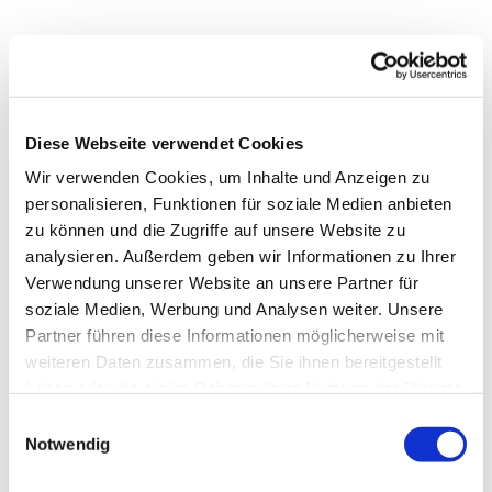
Diese Webseite verwendet Cookies
Wir verwenden Cookies, um Inhalte und Anzeigen zu
personalisieren, Funktionen für soziale Medien anbieten
JETZT FÜR DEN
zu können und die Zugriffe auf unsere Website zu
analysieren. Außerdem geben wir Informationen zu Ihrer
NEWSLETTER
ANMELDEN
Verwendung unserer Website an unsere Partner für
soziale Medien, Werbung und Analysen weiter. Unsere
Partner führen diese Informationen möglicherweise mit
weiteren Daten zusammen, die Sie ihnen bereitgestellt
haben oder die sie im Rahmen Ihrer Nutzung der Dienste
gesammelt haben.
Einwilligungsauswahl
Notwendig